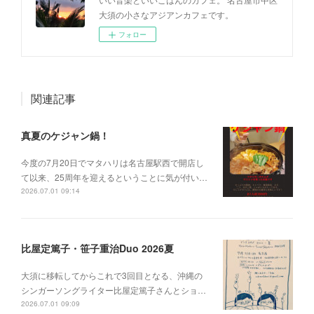
大須の小さなアジアンカフェです。
フォロー
関連記事
真夏のケジャン鍋！
今度の7月20日でマタハリは名古屋駅西で開店し
て以来、25周年を迎えるということに気が付い…
2026.07.01 09:14
比屋定篤子・笹子重治Duo 2026夏
大須に移転してからこれで3回目となる、沖縄の
シンガーソングライター比屋定篤子さんとショ…
2026.07.01 09:09