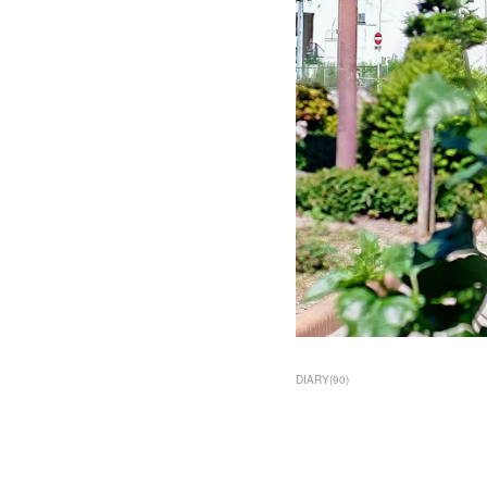
DIARY
(
90
)