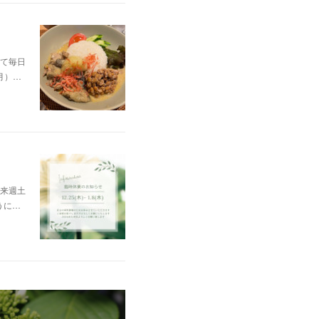
て毎日
月）…
来週土
うに…