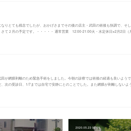
になりとても残念でしたが、おかげさまでその後の店主・武田の術後も快調で、そし
て２月の予定です。・・・・・ 通常営業 12:00-21:00火・水定休日※2月2日（
武田が網膜剥離のため緊急手術をしました。今朝の診察では術後の経過も良いようで
、次の受診日、1/7までは自宅で安静にとのことでした。また網膜が剥離しないよ
2020.05.23 02:09