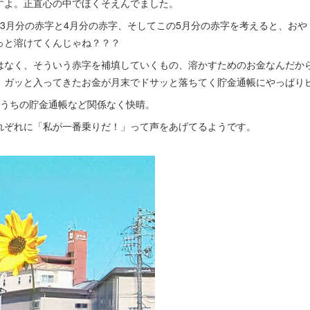
すよ。正直心の中でほくそえんでました。
3月分の赤字と4月分の赤字、そしてこの5月分の赤字を考えると、おや
っと溶けてくんじゃね？？？
はなく、そういう赤字を補填していくもの、溶かすためのお金なんだか
、ガッと入ってきたお金が月末でドサッと落ちてく貯金通帳にやっぱり
はうちの貯金通帳など関係なく快晴。
れぞれに「私が一番乗りだ！」って声をあげてるようです。