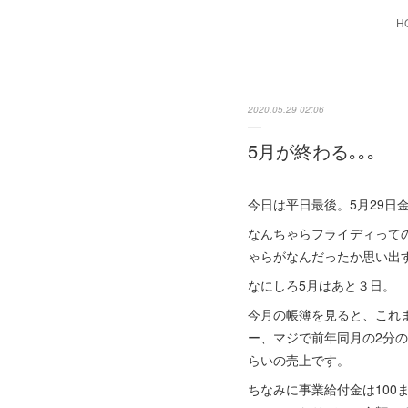
H
2020.05.29 02:06
5月が終わる｡｡｡
今日は平日最後。5月29日
なんちゃらフライディって
ゃらがなんだったか思い出
なにしろ5月はあと３日。
今月の帳簿を見ると、これ
ー、マジで前年同月の2分の
らいの売上です。
ちなみに事業給付金は100