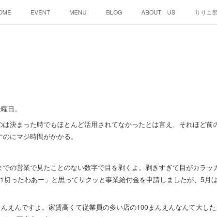
OME
EVENT
MENU
BLOG
ABOUT US
りりこ
金曜日。
のは決まった時でもほとんど活用されてなかったとは言え、それほど前
すのにマジ時間がかかる。
までの営業で見たことのない数字で目を剥くよ。剥きすぎて目がカラッ
1切ったわあー」と思ってサクッと事業給付金を申請しましたが、5月は
まんえんですよ。家賃高くて従業員の多い店の100まんえんなんて大し