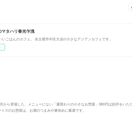
のマタハリ春光乍洩
いいごはんのカフェ。 名古屋市中区大須の小さなアジアンカフェです。
ー
月から登場した、メニューにない「週替わりの小さなお惣菜」380円は好評をいた
サイズのお惣菜は、お酒のつまみや箸休めに最適です。