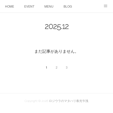
HOME
EVENT
MENU
BLOG
ABOUT US
りりこ部屋
2025
.
12
まだ記事がありません。
1
2
3
Copyright ©
2026
ロジウラのマタハリ春光乍洩
.