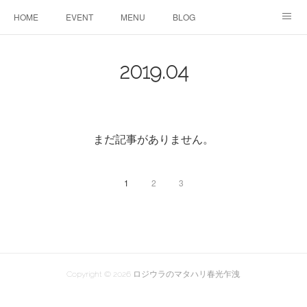
HOME
EVENT
MENU
BLOG
ABOUT US
りりこ部屋
2019
.
04
まだ記事がありません。
1
2
3
Copyright ©
2026
ロジウラのマタハリ春光乍洩
.