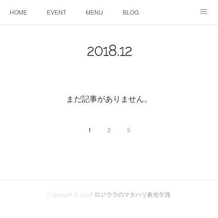
HOME
EVENT
MENU
BLOG
ABOUT US
りりこ部屋
2018
.
12
まだ記事がありません。
1
2
3
Copyright ©
2026
ロジウラのマタハリ春光乍洩
.