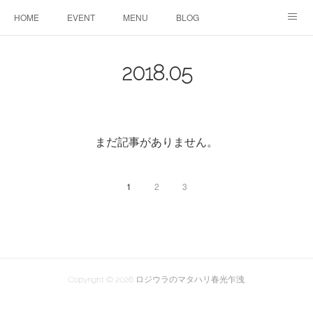
HOME
EVENT
MENU
BLOG
ABOUT US
りりこ部屋
2018
.
05
まだ記事がありません。
1
2
3
Copyright ©
2026
ロジウラのマタハリ春光乍洩
.