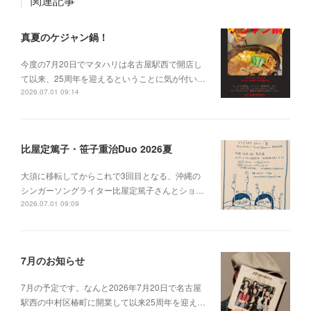
関連記事
真夏のケジャン鍋！
今度の7月20日でマタハリは名古屋駅西で開店し
て以来、25周年を迎えるということに気が付い…
2026.07.01 09:14
比屋定篤子・笹子重治Duo 2026夏
大須に移転してからこれで3回目となる、沖縄の
シンガーソングライター比屋定篤子さんとショ…
2026.07.01 09:09
7月のお知らせ
7月の予定です。なんと2026年7月20日で名古屋
駅西の中村区椿町に開業して以来25周年を迎え…