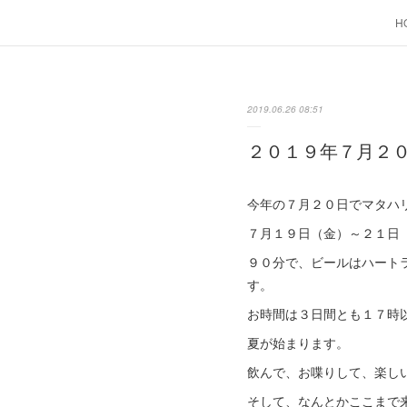
H
2019.06.26 08:51
２０１９年７月２
今年の７月２０日でマタハ
７月１９日（金）～２１日
９０分で、ビールはハート
す。
お時間は３日間とも１７時
夏が始まります。
飲んで、お喋りして、楽し
そして、なんとかここまで