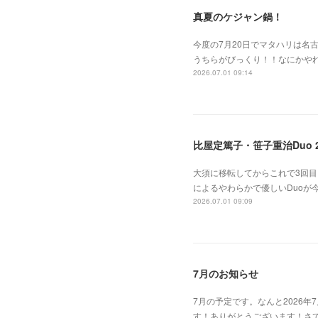
真夏のケジャン鍋！
今度の7月20日でマタハリは名
うちらがびっくり！！なにかや
2026.07.01 09:14
比屋定篤子・笹子重治Duo 2
大須に移転してからこれで3回
によるやわらかで優しいDuoが
2026.07.01 09:09
7月のお知らせ
7月の予定です。なんと2026
す！ありがとうございます！さて今