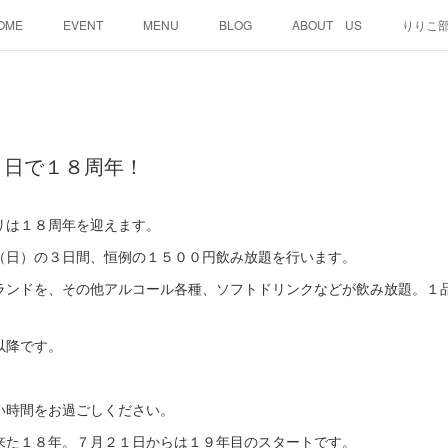
OME
EVENT
MENU
BLOG
ABOUT US
りりこ
０日で１８周年！
リは１８周年を迎えます。
（日）の３日間、恒例の１５００円飲み放題を行います。
ランドを、その他アルコール各種、ソフトドリンクなどが飲み放題。１
以降です。
い時間をお過ごしください。
来た１８年。７月２１日からは１９年目のスタートです。