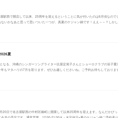
古屋駅西で開店して以来、25周年を迎えるということに気が付いたのは6月頃なので
れないかなあと思って思いついた一つが、真夏のケジャン鍋です！ええ～～？しかし
026夏
目となる、沖縄のシンガーソングライター比屋定篤子さんとショーロクラブの笹子重
今年もマタハリの7月を彩ります。ぜひお越しくださいね。ご予約お待ちしておりま
年7月20日で名古屋駅西の中村区椿町に開業して以来25周年を迎えます。なんだかび
月の予定です。通常営業 12:00-21:00火・水定休日※夏のケジャン鍋ご予約承