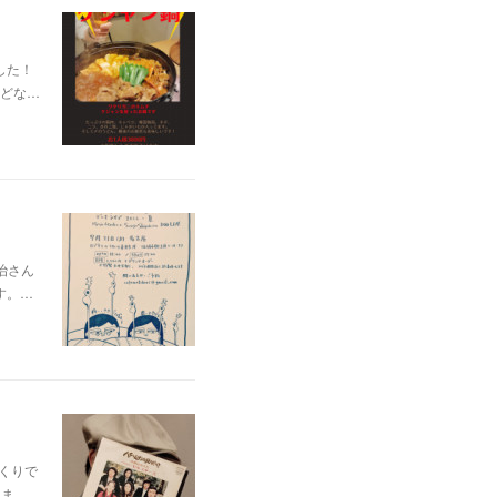
した！
どな…
治さん
す。…
っくりで
りま…