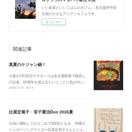
いい音楽といいごはんのカフェ。 名古屋市中区
大須の小さなアジアンカフェです。
フォロー
関連記事
真夏のケジャン鍋！
今度の7月20日でマタハリは名古屋駅西で開店し
て以来、25周年を迎えるということに気が付い…
2026.07.01 09:14
比屋定篤子・笹子重治Duo 2026夏
大須に移転してからこれで3回目となる、沖縄の
シンガーソングライター比屋定篤子さんとショ…