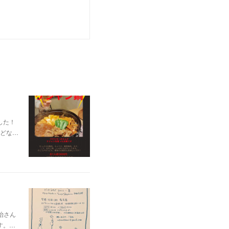
した！
どな…
治さん
す。…