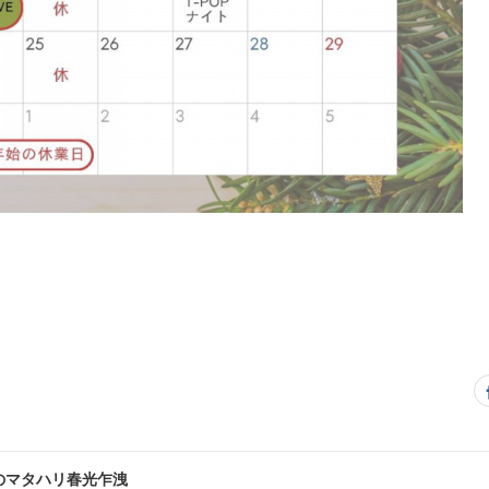
のマタハリ春光乍洩