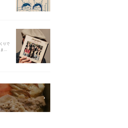
っくりで
りま…