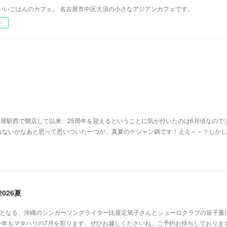
いいごはんのカフェ。 名古屋市中区大須の小さなアジアンカフェです。
ー
古屋駅西で開店して以来、25周年を迎えるということに気が付いたのは6月頃なので
れないかなあと思って思いついた一つが、真夏のケジャン鍋です！ええ～～？しかし
026夏
目となる、沖縄のシンガーソングライター比屋定篤子さんとショーロクラブの笹子重
今年もマタハリの7月を彩ります。ぜひお越しくださいね。ご予約お待ちしておりま