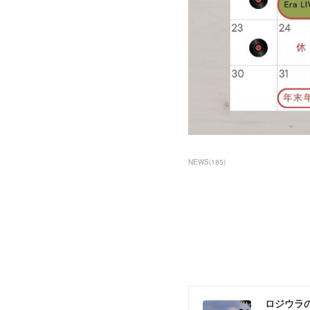
NEWS
(
185
)
ロジウラ