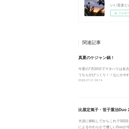
いい音楽と
フォロ
関連記事
真夏のケジャン鍋！
今度の7月20日でマタハリは名
うちらがびっくり！！なにかや
2026.07.01 09:14
比屋定篤子・笹子重治Duo 2
大須に移転してからこれで3回
によるやわらかで優しいDuoが