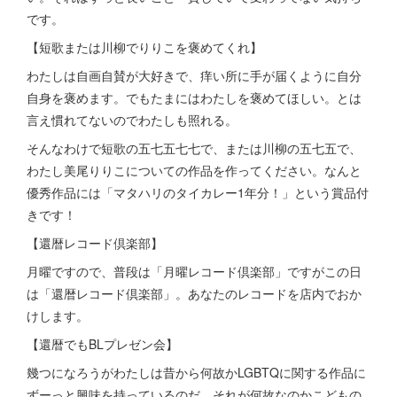
です。
【短歌または川柳でりりこを褒めてくれ】
わたしは自画自賛が大好きで、痒い所に手が届くように自分
自身を褒めます。でもたまにはわたしを褒めてほしい。とは
言え慣れてないのでわたしも照れる。
そんなわけで短歌の五七五七七で、または川柳の五七五で、
わたし美尾りりこについての作品を作ってください。なんと
優秀作品には「マタハリのタイカレー1年分！」という賞品付
きです！
【還暦レコード倶楽部】
月曜ですので、普段は「月曜レコード倶楽部」ですがこの日
は「還暦レコード倶楽部」。あなたのレコードを店内でおか
けします。
【還暦でもBLプレゼン会】
幾つになろうがわたしは昔から何故かLGBTQに関する作品に
ずーっと興味を持っているのだ。それが何故なのかこどもの