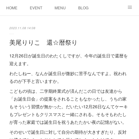
HOME
EVENT
MENU
BLOG
ABOUT US
りりこ部屋
2023.11.08 14:08
美尾りりこ 還☆暦祭り
12月26日が誕生日のわたくしですが、今年の誕生日で還暦を
迎えます。
わたしねー、なんか誕生日が微妙に苦手なんですよ。祝われ
るのが下手と言いますか。
こどもの頃は、二学期終業式が済んだこの日では友達から
「お誕生日会」の提案をされることもなかったし、うちの家
もそういう習慣が無かった。だいたい12月26日なんてケーキ
もプレゼントもクリスマスと一緒にされる。そもそもわたし
が育った家庭では誕生日を祝うあたたかい夜の記憶がない。
そのせいで誕生日に対して自分の期待が大きすぎたり、反対