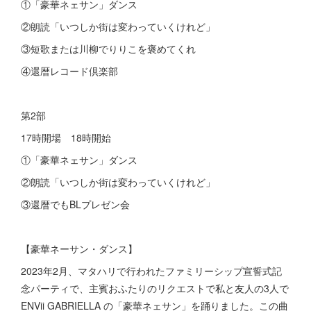
①「豪華ネェサン」ダンス
②朗読「いつしか街は変わっていくけれど」
③短歌または川柳でりりこを褒めてくれ
④還暦レコード倶楽部
第2部
17時開場 18時開始
①「豪華ネェサン」ダンス
②朗読「いつしか街は変わっていくけれど」
③還暦でもBLプレゼン会
【豪華ネーサン・ダンス】
2023年2月、マタハリで行われたファミリーシップ宣誓式記
念パーティで、主賓おふたりのリクエストで私と友人の3人で
ENVii GABRIELLA の「豪華ネェサン」を踊りました。この曲