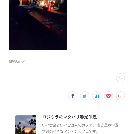
NEWS
(
185
)
ロジウラのマタハリ春光乍洩
いい音楽といいごはんのカフェ。 名古屋市中区
大須の小さなアジアンカフェです。