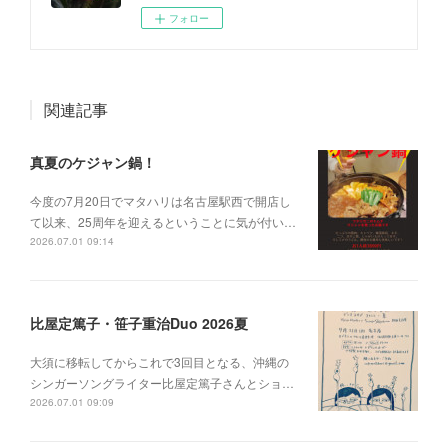
フォロー
関連記事
真夏のケジャン鍋！
今度の7月20日でマタハリは名古屋駅西で開店し
て以来、25周年を迎えるということに気が付い…
2026.07.01 09:14
比屋定篤子・笹子重治Duo 2026夏
大須に移転してからこれで3回目となる、沖縄の
シンガーソングライター比屋定篤子さんとショ…
2026.07.01 09:09