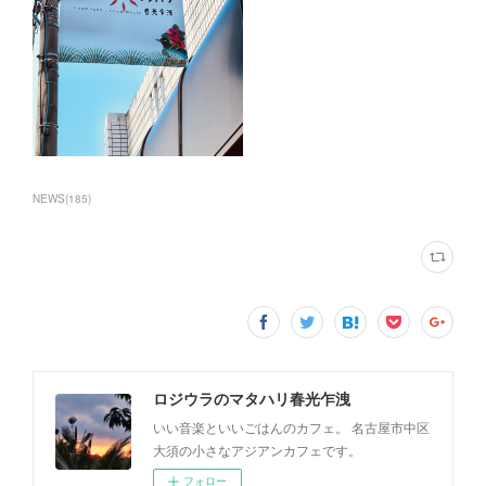
NEWS
(
185
)
ロジウラのマタハリ春光乍洩
いい音楽といいごはんのカフェ。 名古屋市中区
大須の小さなアジアンカフェです。
フォロー