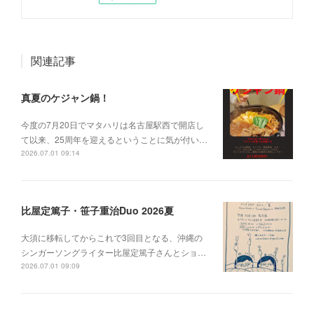
関連記事
真夏のケジャン鍋！
今度の7月20日でマタハリは名古屋駅西で開店し
て以来、25周年を迎えるということに気が付い…
2026.07.01 09:14
比屋定篤子・笹子重治Duo 2026夏
大須に移転してからこれで3回目となる、沖縄の
シンガーソングライター比屋定篤子さんとショ…
2026.07.01 09:09