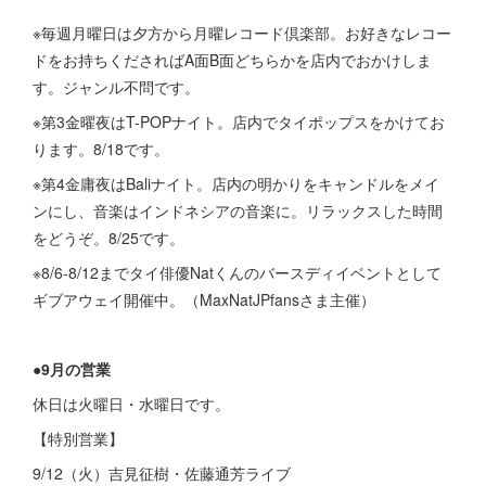
※毎週月曜日は夕方から月曜レコード倶楽部。お好きなレコー
ドをお持ちくださればA面B面どちらかを店内でおかけしま
す。ジャンル不問です。
※第3金曜夜はT-POPナイト。店内でタイポップスをかけてお
ります。8/18です。
※第4金庸夜はBaliナイト。店内の明かりをキャンドルをメイ
ンにし、音楽はインドネシアの音楽に。リラックスした時間
をどうぞ。8/25です。
※8/6-8/12までタイ俳優Natくんのバースディイベントとして
ギブアウェイ開催中。（MaxNatJPfansさま主催）
●
9月の営業
休日は火曜日・水曜日です。
【特別営業】
9/12（火）吉見征樹・佐藤通芳ライブ