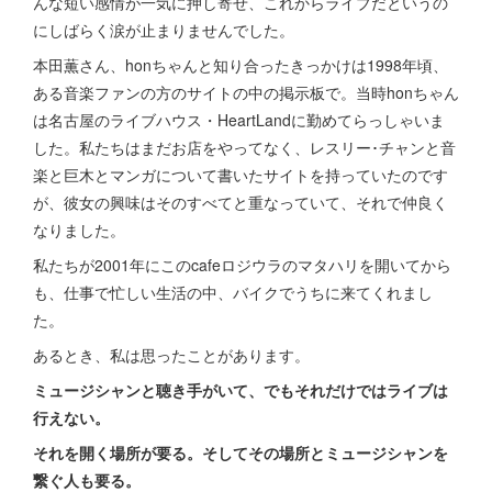
んな短い感情が一気に押し寄せ、これからライブだというの
にしばらく涙が止まりませんでした。
本田薫さん、honちゃんと知り合ったきっかけは1998年頃、
ある音楽ファンの方のサイトの中の掲示板で。当時honちゃん
は名古屋のライブハウス・HeartLandに勤めてらっしゃいま
した。私たちはまだお店をやってなく、レスリー･チャンと音
楽と巨木とマンガについて書いたサイトを持っていたのです
が、彼女の興味はそのすべてと重なっていて、それで仲良く
なりました。
私たちが2001年にこのcafeロジウラのマタハリを開いてから
も、仕事で忙しい生活の中、バイクでうちに来てくれまし
た。
あるとき、私は思ったことがあります。
ミュージシャンと聴き手がいて、でもそれだけではライブは
行えない。
それを開く場所が要る。そしてその場所とミュージシャンを
繋ぐ人も要る。