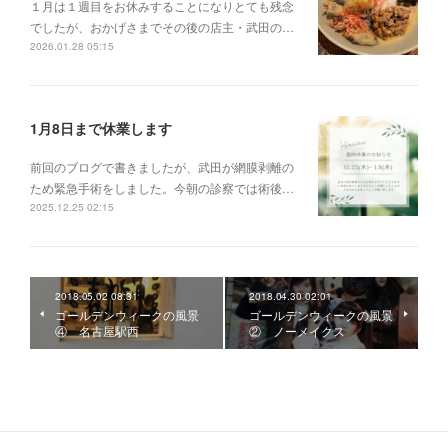
１月は１週目をお休みすることになりとても残念
でしたが、おかげさまでその後の店主・武田の…
2026.01.28 05:15
1月8日まで休業します
前回のブログで書きましたが、武田が網膜剥離の
ため緊急手術をしました。今朝の診察では術後…
2025.12.25 02:15
2018.05.02 08:31
2018.04.30 02:01
ゴールデンウィークの風景
ゴールデンウィークの風景
④ 名古屋駅西
② ノーメイクス