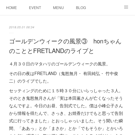
HOME
EVENT
MENU
BLOG
ABOUT US
りりこ部屋
2018.05.01 06:34
ゴールデンウィークの風景③ honちゃん
のこととFRETLANDのライブと
４月３０日のマタハリのゴールデンウィークの風景。
その日の夜はFRETLAND（鬼怒無月・ 有田純弘・ 竹中俊
二）のライブでした。
セッティングのために１５時３０分にいらっしゃった３人。
そのとき鬼怒無月さんが「実は本田薫さんが亡くなったそう
なんですよ。今日のお昼、告別式でした。僕は小峰公子さん
から情報を得たんで、さっき、お焼香だけでもと思って告別
式に行ってきました」とおっしゃっいました。そう聞いた瞬
間、「ああっ」とか「まさか」とか「でもそうか」とかいろ