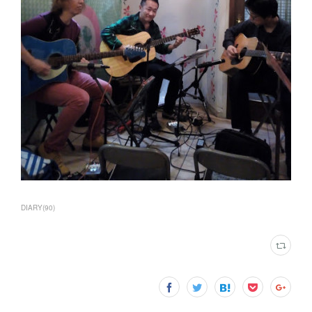
DIARY
(
90
)