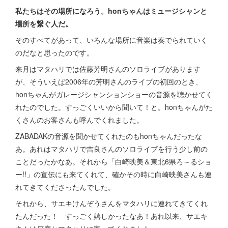
私たちはその場所になろう。honちゃんはミュージシャンと
場所を繋ぐ人だ。
そのすべてがあって、いろんな場所に音楽は奏でられていく
のだなと思ったのです。
来月はマタハリでは佐藤芳明さんのソロライブがあります
が、そういえば2006年の芳明さんのライブの初回のとき、
honちゃんがガレージシャンションショーの音源を聴かせてく
れたのでした。すっごくいいから聞いて！と。honちゃんがた
くさんのお客さんも呼んでくれました。
ZABADAKの音源を聞かせてくれたのもhonちゃんだったな
あ。あれはマタハリで吉良さんのソロライブを行う少し前の
ことだったかなあ。それから「白崎映美＆東北6県ろ～るショ
ー!!」の宣伝にも来てくれて、確かその時に白崎映美さんも連
れてきてくださったんでした。
それから、サエキけんぞうさんをマタハリに連れてきてくれ
たんだった！ すっごく嬉しかったなあ！あれ以来、サエキ