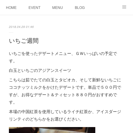
HOME
EVENT
MENU
BLOG
ABOUT US
りりこ部屋
2018.04.29 01:46
いちご週間
いちごを使ったデザートメニュー、ＧＷいっぱいの予定で
す。
白玉といちごのアジアンスイーツ
こちらは茹でたての白玉とタピオカ、そして新鮮ないちごに
ココナッツミルクをかけたデザートです。単品で５００円で
すが、お得なデザート＆ティセット８８０円がおすすめで
す。
本場の中国紅茶を使用しているライチ紅茶か、アイスダージ
リンティのどちらかをお選びください。