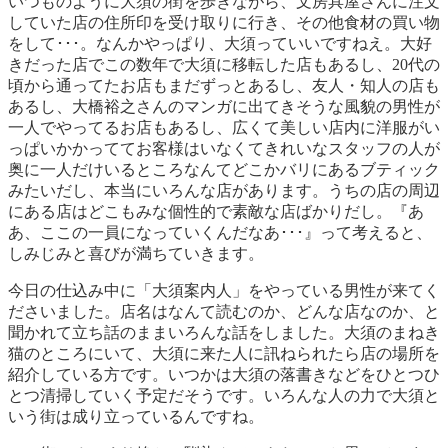
いつものように大須の街を歩きながら、文房具屋さんに注文
していた店の住所印を受け取りに行き、その他食材の買い物
をして･･･。なんかやっぱり、大須っていいですねえ。大好
きだった店でこの数年で大須に移転した店もあるし、20代の
頃から通ってたお店もまだずっとあるし、友人・知人の店も
あるし、大橋裕之さんのマンガに出てきそうな風貌の男性が
一人でやってるお店もあるし、広くて美しい店内に洋服がい
っぱいかかっててお客様はいなくてきれいなスタッフの人が
奥に一人だけいるところなんてどこかバリにあるブティック
みたいだし、本当にいろんな店があります。うちの店の周辺
にある店はどこもみな個性的で素敵な店ばかりだし。『あ
あ、ここの一員になっていくんだなあ･･･』って考えると、
しみじみと喜びが満ちていきます。
今日の仕込み中に「大須案内人」をやっている男性が来てく
ださいました。店名はなんて読むのか、どんな店なのか、と
聞かれて立ち話のままいろんな話をしました。大須のまねき
猫のところにいて、大須に来た人に訊ねられたら店の場所を
紹介している方です。いつかは大須の落書きなどをひとつひ
とつ清掃していく予定だそうです。いろんな人の力で大須と
いう街は成り立っているんですね。