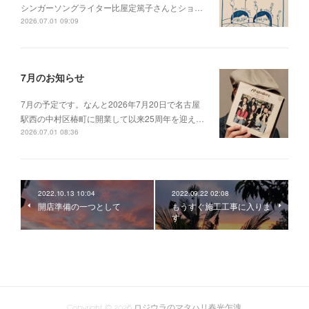
シンガーソングライター比屋定篤子さんとショ…
2026.07.01 09:09
7月のお知らせ
7月の予定です。なんと2026年7月20日で名古屋
駅西の中村区椿町に開業して以来25周年を迎え…
2026.07.01 08:36
2022.10.13 10:04
2022.09.22 02:08
開店準備の一つとして
もうすぐ施工工事に入りま
す
Copyright ©
2026
ロジウラのマタハリ春光乍洩
.