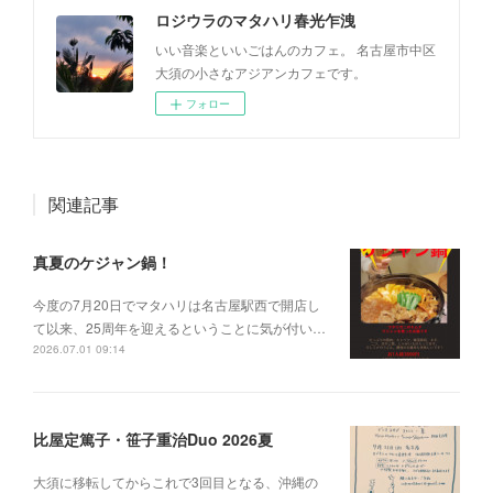
ロジウラのマタハリ春光乍洩
いい音楽といいごはんのカフェ。 名古屋市中区
大須の小さなアジアンカフェです。
フォロー
関連記事
真夏のケジャン鍋！
今度の7月20日でマタハリは名古屋駅西で開店し
て以来、25周年を迎えるということに気が付い…
2026.07.01 09:14
比屋定篤子・笹子重治Duo 2026夏
大須に移転してからこれで3回目となる、沖縄の