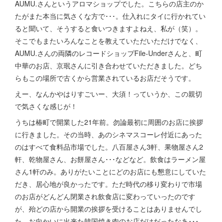
AUMU.さんというアロマショップでした。こちらの店主のか
たがまた本当に気さくな方で･･･。仕入れにタイに行かれてい
ると聞いて、そうすると食いつきますよねえ、私が（笑）。
そこでもまたいろんなことを教えていただいただけでなく、
AUMU.さんの両隣のレコードショップFile-Underさんと、町
中華のお店、京珉さんに引き合わせていただきました。どち
らもこの場所で古くから営業されているお店だそうです。
えー、なんかやはりすごいー、大須！っていうか、この親切
で気さくな感じが！
うちは椿町で開業した21年前。勿論最初に周囲のお店に挨拶
に行きました。その当時、あのシネマスコーレ付近にあった
のはすべて食料品市場でした。八百屋さん3軒、果物屋さん2
軒、乾物屋さん、お餅屋さん･･･などなど。飲食はラーメン屋
さん1軒のみ。ありがたいことにどのお店にも懇意にしていた
だき、居心地が良かったです。ただ時代の移り変わりで市場
のお店がどんどん閉業され飲食店に変わっていったのです
が、殆どの店から開業の挨拶を受けることはありませんでし
た。お向かいに出来た韓国焼き肉のお店だけだったなあ･･･。