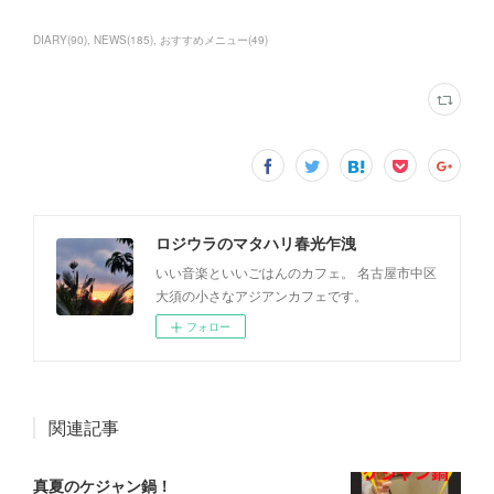
DIARY
(
90
)
NEWS
(
185
)
おすすめメニュー
(
49
)
ロジウラのマタハリ春光乍洩
いい音楽といいごはんのカフェ。 名古屋市中区
大須の小さなアジアンカフェです。
フォロー
関連記事
真夏のケジャン鍋！