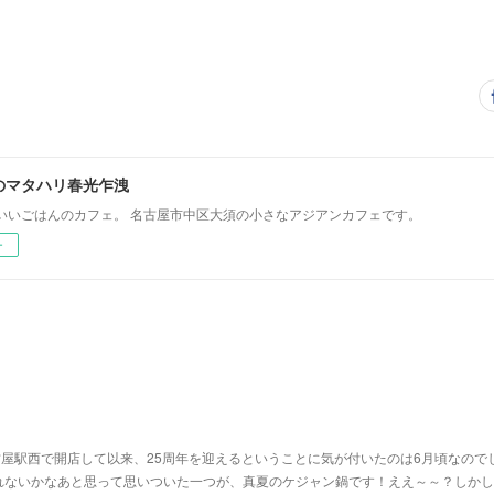
のマタハリ春光乍洩
いいごはんのカフェ。 名古屋市中区大須の小さなアジアンカフェです。
ー
古屋駅西で開店して以来、25周年を迎えるということに気が付いたのは6月頃なので
れないかなあと思って思いついた一つが、真夏のケジャン鍋です！ええ～～？しかし