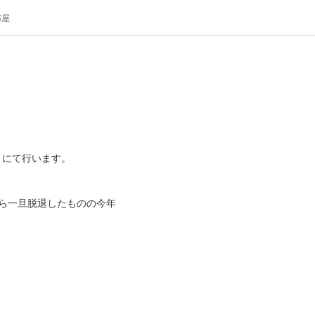
部屋
ハリにて行います。
Vから一旦脱退したものの今年