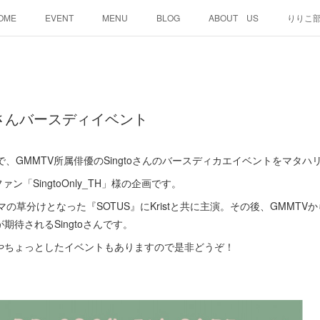
OME
EVENT
MENU
BLOG
ABOUT US
りりこ
ngtoさんバースディイベント
日まで、GMMTV所属俳優のSingtoさんのバースディカエイベントをマタ
ァン「SingtoOnly_TH」様の企画です。
の草分けとなった『SOTUS』にKristと共に主演。その後、GMMT
待されるSingtoさんです。
やちょっとしたイベントもありますので是非どうぞ！