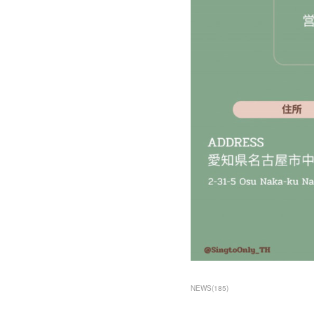
NEWS
(
185
)