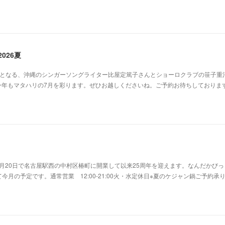
026夏
目となる、沖縄のシンガーソングライター比屋定篤子さんとショーロクラブの笹子重
今年もマタハリの7月を彩ります。ぜひお越しくださいね。ご予約お待ちしておりま
年7月20日で名古屋駅西の中村区椿町に開業して以来25周年を迎えます。なんだかび
月の予定です。通常営業 12:00-21:00火・水定休日※夏のケジャン鍋ご予約承