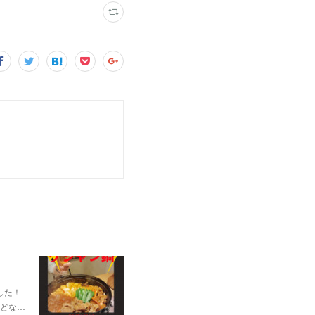
した！
どな…