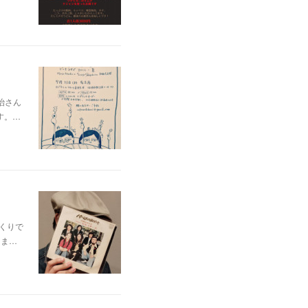
治さん
す。…
っくりで
りま…